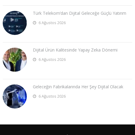
Türk Telekom’dan Dijital Geleceğe Güçlü Yatırım
6 Ağustos 2026
Dijital Ürün Kalitesinde Yapay Zeka Dönemi
6 Ağustos 2026
Geleceğin Fabrikalarında Her Şey Dijital Olacak
6 Ağustos 2026