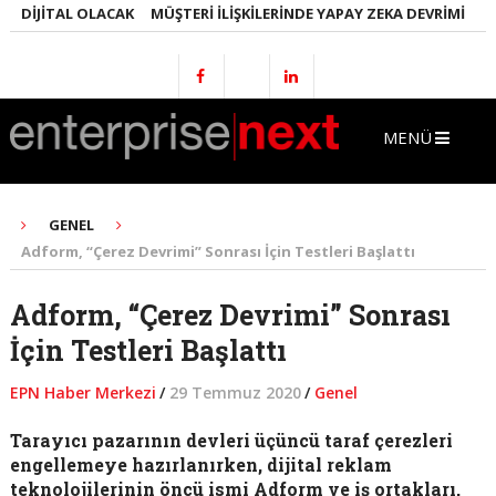
DIJITAL OLACAK
MÜŞTERI İLIŞKILERINDE YAPAY ZEKA DEVRIMI
EMLA
MENÜ
GENEL
Adform, “Çerez Devrimi” Sonrası İçin Testleri Başlattı
Adform, “Çerez Devrimi” Sonrası
İçin Testleri Başlattı
EPN Haber Merkezi
/
29 Temmuz 2020
/
Genel
Tarayıcı pazarının devleri üçüncü taraf çerezleri
engellemeye hazırlanırken, dijital reklam
teknolojilerinin öncü ismi Adform ve iş ortakları,