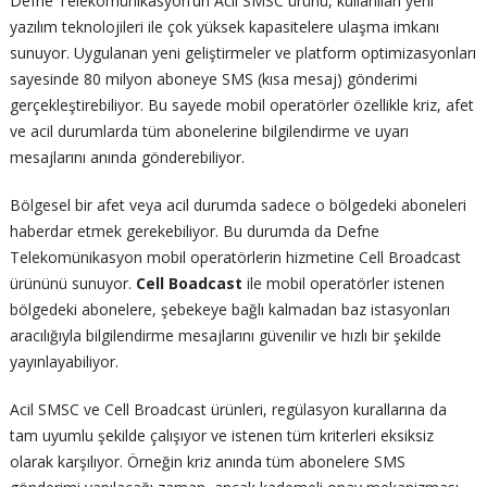
Defne Telekomünikasyon’un Acil SMSC ürünü, kullanılan yeni
yazılım teknolojileri ile çok yüksek kapasitelere ulaşma imkanı
sunuyor. Uygulanan yeni geliştirmeler ve platform optimizasyonları
sayesinde 80 milyon aboneye SMS (kısa mesaj) gönderimi
gerçekleştirebiliyor. Bu sayede mobil operatörler özellikle kriz, afet
ve acil durumlarda tüm abonelerine bilgilendirme ve uyarı
mesajlarını anında gönderebiliyor.
Bölgesel bir afet veya acil durumda sadece o bölgedeki aboneleri
haberdar etmek gerekebiliyor. Bu durumda da Defne
Telekomünikasyon mobil operatörlerin hizmetine Cell Broadcast
ürününü sunuyor.
Cell Boadcast
ile mobil operatörler istenen
bölgedeki abonelere, şebekeye bağlı kalmadan baz istasyonları
aracılığıyla bilgilendirme mesajlarını güvenilir ve hızlı bir şekilde
yayınlayabiliyor.
Acil SMSC ve Cell Broadcast ürünleri, regülasyon kurallarına da
tam uyumlu şekilde çalışıyor ve istenen tüm kriterleri eksiksiz
olarak karşılıyor. Örneğin kriz anında tüm abonelere SMS