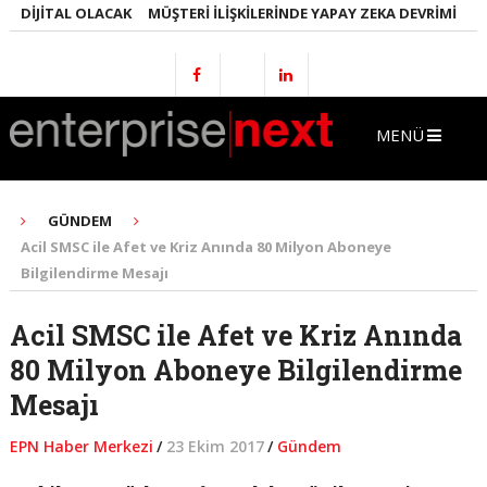
DIJITAL OLACAK
MÜŞTERI İLIŞKILERINDE YAPAY ZEKA DEVRIMI
EMLA
MENÜ
GÜNDEM
Acil SMSC ile Afet ve Kriz Anında 80 Milyon Aboneye
Bilgilendirme Mesajı
Acil SMSC ile Afet ve Kriz Anında
80 Milyon Aboneye Bilgilendirme
Mesajı
EPN Haber Merkezi
/
23 Ekim 2017
/
Gündem