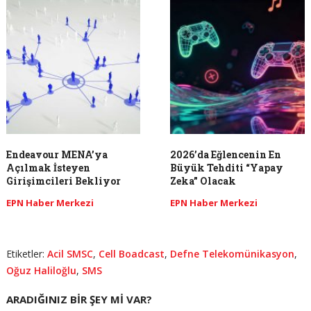
Endeavour MENA’ya
2026’da Eğlencenin En
Açılmak İsteyen
Büyük Tehditi “Yapay
Girişimcileri Bekliyor
Zeka” Olacak
EPN Haber Merkezi
EPN Haber Merkezi
Etiketler:
Acil SMSC
,
Cell Boadcast
,
Defne Telekomünikasyon
,
Oğuz Haliloğlu
,
SMS
ARADIĞINIZ BIR ŞEY MI VAR?