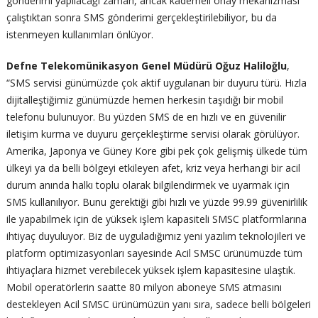
gönderimi yapılacağı zaman, ancak kademeli onay mekanizması
çalıştıktan sonra SMS gönderimi gerçekleştirilebiliyor, bu da
istenmeyen kullanımları önlüyor.
Defne Telekomünikasyon Genel Müdürü Oğuz Haliloğlu
,
“SMS servisi günümüzde çok aktif uygulanan bir duyuru türü. Hızla
dijitalleştiğimiz günümüzde hemen herkesin taşıdığı bir mobil
telefonu bulunuyor. Bu yüzden SMS de en hızlı ve en güvenilir
iletişim kurma ve duyuru gerçekleştirme servisi olarak görülüyor.
Amerika, Japonya ve Güney Kore gibi pek çok gelişmiş ülkede tüm
ülkeyi ya da belli bölgeyi etkileyen afet, kriz veya herhangi bir acil
durum anında halkı toplu olarak bilgilendirmek ve uyarmak için
SMS kullanılıyor. Bunu gerektiği gibi hızlı ve yüzde 99.99 güvenirlilik
ile yapabilmek için de yüksek işlem kapasiteli SMSC platformlarına
ihtiyaç duyuluyor. Biz de uyguladığımız yeni yazılım teknolojileri ve
platform optimizasyonları sayesinde Acil SMSC ürünümüzde tüm
ihtiyaçlara hizmet verebilecek yüksek işlem kapasitesine ulaştık.
Mobil operatörlerin saatte 80 milyon aboneye SMS atmasını
destekleyen Acil SMSC ürünümüzün yanı sıra, sadece belli bölgeleri