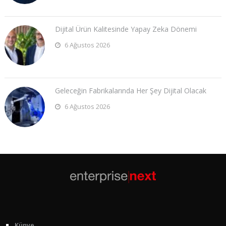
Dijital Ürün Kalitesinde Yapay Zeka Dönemi
6 Ağustos 2026
Geleceğin Fabrikalarında Her Şey Dijital Olacak
6 Ağustos 2026
Künye