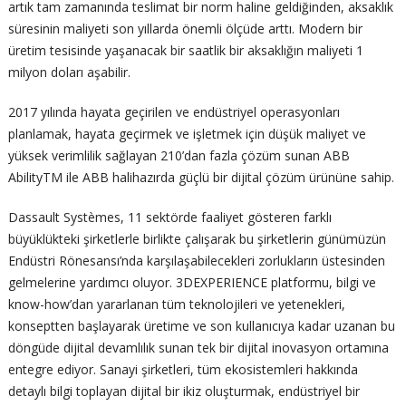
artık tam zamanında teslimat bir norm haline geldiğinden, aksaklık
süresinin maliyeti son yıllarda önemli ölçüde arttı. Modern bir
üretim tesisinde yaşanacak bir saatlik bir aksaklığın maliyeti 1
milyon doları aşabilir.
2017 yılında hayata geçirilen ve endüstriyel operasyonları
planlamak, hayata geçirmek ve işletmek için düşük maliyet ve
yüksek verimlilik sağlayan 210’dan fazla çözüm sunan ABB
AbilityTM ile ABB halihazırda güçlü bir dijital çözüm ürününe sahip.
Dassault Systèmes, 11 sektörde faaliyet gösteren farklı
büyüklükteki şirketlerle birlikte çalışarak bu şirketlerin günümüzün
Endüstri Rönesansı’nda karşılaşabilecekleri zorlukların üstesinden
gelmelerine yardımcı oluyor. 3DEXPERIENCE platformu, bilgi ve
know-how’dan yararlanan tüm teknolojileri ve yetenekleri,
konseptten başlayarak üretime ve son kullanıcıya kadar uzanan bu
döngüde dijital devamlılık sunan tek bir dijital inovasyon ortamına
entegre ediyor. Sanayi şirketleri, tüm ekosistemleri hakkında
detaylı bilgi toplayan dijital bir ikiz oluşturmak, endüstriyel bir