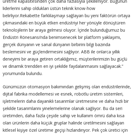
üretme kapasitesinden çok daha fazlasıyla şekilleniyor. Bugünün
liderlerini sahip oldukları üstün teknik know-how
belirliyor.Rekabette farklılaşmayı sağlayan bu yeni faktörün ortaya
çıkmasındaki en büyük etken endüstriyi her yönüyle dönüştüren
teknolojilerin bir araya gelmesi oluyor. İçinde bulunduğumuz bu
Endüstri Rönesansı’nda benimsenecek bir platform yaklaşımı,
gerçek dünyanın ve sanal dünyanın birbirini bilgi bazında
beslemesini ve güçlendirmesini sağlıyor. ABB ile onlarca yıllık
deneyimi bir araya getiren ortaklığımız, müşterilerimizin bu güçlü
ve dinamik trendden en iyi şekilde faydalanmasını sağlayacak.”
yorumunda bulundu.
Günümüzün otomasyon bakımından gelişmiş olan endüstrilerinde,
dijital fabrika modellemesi ve esnek, robotlu üretim sistemleri,
işletmelerin daha dayanıklı tasarımlar üretmesine ve daha hızlı bir
şekilde tasarımlarını yinelemelerine olanak sağlıyor. Bu da seri
üretimden, daha fazla çeşide sahip ve kullanım ömrü daha kısa
olan ürünlerin daha küçük gruplar halinde üretilmesini sağlayan
kitlesel kişiye özel üretime geçişi hızlandırıyor. Pek çok üretici için