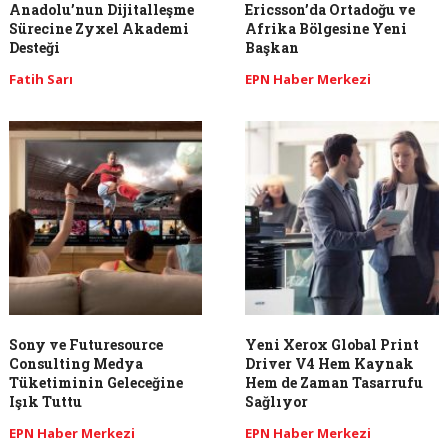
Anadolu’nun Dijitalleşme
Ericsson’da Ortadoğu ve
Sürecine Zyxel Akademi
Afrika Bölgesine Yeni
Desteği
Başkan
Fatih Sarı
EPN Haber Merkezi
Sony ve Futuresource
Yeni Xerox Global Print
Consulting Medya
Driver V4 Hem Kaynak
Tüketiminin Geleceğine
Hem de Zaman Tasarrufu
Işık Tuttu
Sağlıyor
EPN Haber Merkezi
EPN Haber Merkezi