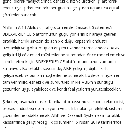
genel olarak faaliyetlerinde esneklik, hız ve üretkenliği artırarak
endüstriyel şirketlerin rekabet gücünü geliştiren uçtan uca dijital
çözümler sunacak.
ABB’nin ABB Ability dijital çözümleriyle Dassault Systèmes’in
3DEXPERIENCE platformunun güçlü yönlerini bir araya getiren
ortaklık, her iki şirketin de sahip olduğu kapsamlı endüstri
uzmanlığı ve global müşteri erişimi üzerinde temellenecek. ABB,
geliştirdiği çözümleri müşterilerine sunmadan önce modellemek ve
simüle etmek için 3DEXPERIENCE platformunu uzun zamandır
kullanıyor. Bu ortaklık sayesinde, ABB gelişmiş dijital ikizler
geliştirecek ve bunları müşterilerine sunacak; böylece müşteriler,
tam verimlilik, esneklik ve sürdürülebilirlikle ABB’nin sunduğu
çözümleri uygulayabilecek ve kendi faaliyetlerini yürütebilecekler.
Şirketler, aşamalı olarak, fabrika otomasyonu ve robot teknolojisi,
proses endüstrisi otomasyonu ve akıllı binalar için elektrik sistemi
çözümlerine odaklanacak. ABB ve Dassault Systèmes’in ortaklık
kapsamında geliştireceği ilk çözümler 1-5 Nisan 2019 tarihlerinde