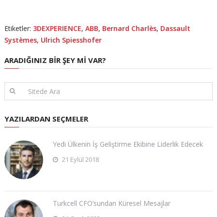
Etiketler:
3DEXPERIENCE
,
ABB
,
Bernard Charlès
,
Dassault
Systèmes
,
Ulrich Spiesshofer
ARADIĞINIZ BIR ŞEY MI VAR?
YAZILARDAN SEÇMELER
Yedi Ülkenin İş Geliştirme Ekibine Liderlik Edecek
21 Eylül 2018
Turkcell CFO’sundan Küresel Mesajlar