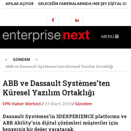
PILAR AÇIYOR
GELECEĞIN FABRIKALARINDA HER ŞEY DIJITAL OLACAK
MENÜ
GÜNDEM
ABB ve Dassault Systèmes’ten Küresel Yazılım Ortaklığı
ABB ve Dassault Systèmes’ten
Küresel Yazılım Ortaklığı
EPN Haber Merkezi
/
21 Mart 2019
/
Gündem
Dassault Systèmes’in 3DEXPERIENCE platformu ve
ABB Ability’nin dijital çözümleri müşteriler için
benzersiz bir değer yaratacak.