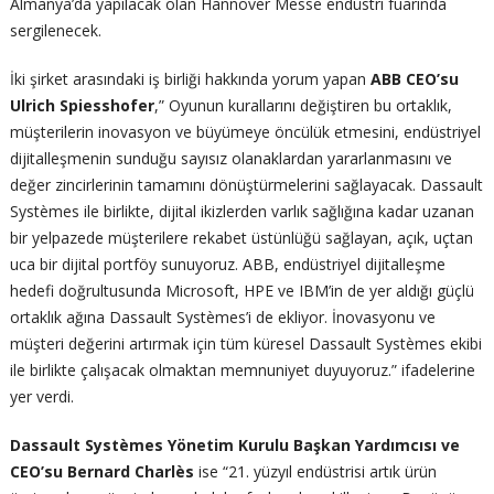
Almanya’da yapılacak olan Hannover Messe endüstri fuarında
sergilenecek.
İki şirket arasındaki iş birliği hakkında yorum yapan
ABB CEO’su
Ulrich Spiesshofer
,” Oyunun kurallarını değiştiren bu ortaklık,
müşterilerin inovasyon ve büyümeye öncülük etmesini, endüstriyel
dijitalleşmenin sunduğu sayısız olanaklardan yararlanmasını ve
değer zincirlerinin tamamını dönüştürmelerini sağlayacak. Dassault
Systèmes ile birlikte, dijital ikizlerden varlık sağlığına kadar uzanan
bir yelpazede müşterilere rekabet üstünlüğü sağlayan, açık, uçtan
uca bir dijital portföy sunuyoruz. ABB, endüstriyel dijitalleşme
hedefi doğrultusunda Microsoft, HPE ve IBM’in de yer aldığı güçlü
ortaklık ağına Dassault Systèmes’i de ekliyor. İnovasyonu ve
müşteri değerini artırmak için tüm küresel Dassault Systèmes ekibi
ile birlikte çalışacak olmaktan memnuniyet duyuyoruz.” ifadelerine
yer verdi.
Dassault Systèmes Yönetim Kurulu Başkan Yardımcısı ve
CEO’su Bernard Charlès
ise “21. yüzyıl endüstrisi artık ürün