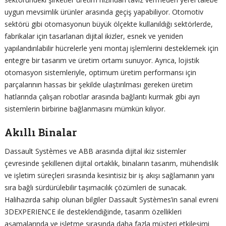
uygun mevsimlik ürünler arasında geçiş yapabiliyor. Otomotiv
sektörü gibi otomasyonun büyük ölçekte kullanıldığı sektörlerde,
fabrikalar için tasarlanan dijital ikizler, esnek ve yeniden
yapılandırılabilir hücrelerle yeni montaj işlemlerini desteklemek için
entegre bir tasarım ve üretim ortamı sunuyor. Ayrıca, lojistik
otomasyon sistemleriyle, optimum üretim performansı için
parçalarının hassas bir şekilde ulaştırılması gereken üretim
hatlarında çalışan robotlar arasında bağlantı kurmak gibi ayrı
sistemlerin birbirine bağlanmasını mümkün kılıyor.
Akıllı Binalar
Dassault Systèmes ve ABB arasında dijital ikiz sistemler
çevresinde şekillenen dijital ortaklık, binaların tasarım, mühendislik
ve işletim süreçleri sırasında kesintisiz bir iş akışı sağlamanın yanı
sıra bağlı sürdürülebilir taşımacılık çözümleri de sunacak.
Halihazırda sahip olunan bilgiler Dassault Systèmes’in sanal evreni
3DEXPERIENCE ile desteklendiğinde, tasarım özellikleri
aşamalarında ve işletme sırasında daha fazla müşteri etkileşimi