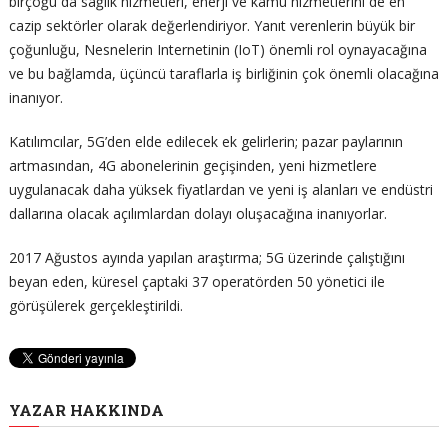
birçoğu da sağlık hizmetleri, enerji ve kamu hizmetlerini de en
cazip sektörler olarak değerlendiriyor. Yanıt verenlerin büyük bir
çoğunluğu, Nesnelerin Internetinin (IoT) önemli rol oynayacağına
ve bu bağlamda, üçüncü taraflarla iş birliğinin çok önemli olacağına
inanıyor.
Katılımcılar, 5G’den elde edilecek ek gelirlerin; pazar paylarının
artmasından, 4G abonelerinin geçişinden, yeni hizmetlere
uygulanacak daha yüksek fiyatlardan ve yeni iş alanları ve endüstri
dallarına olacak açılımlardan dolayı oluşacağına inanıyorlar.
2017 Ağustos ayında yapılan araştırma; 5G üzerinde çalıştığını
beyan eden, küresel çaptaki 37 operatörden 50 yönetici ile
görüşülerek gerçekleştirildi.
YAZAR HAKKINDA