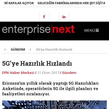
NI KAPILAR AÇIYOR
GELECEĞIN FABRIKALARINDA HER ŞEY DIJITAL OL
MENÜ
GÜNDEM
5G’ye Hazırlık Hızlandı
5G’ye Hazırlık Hızlandı
EPN Haber Merkezi
/
21 Ekim 2017
/
Gündem
Ericsson’un yıllık olarak yaptığı 5G Hazırlıkları
Anketinde, operatörlerin 5G ile ilgili planları ve
faaliyetleri sıralanıyor.