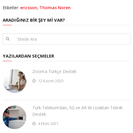
Etiketler:
ericsson
,
Thomas Noren
ARADIĞINIZ BIR ŞEY MI VAR?
YAZILARDAN SEÇMELER
​Zoom’a Türkçe Destek
12 Kasım 2020
Türk Telekom’dan, 5G ve AR ile Uzaktan Teknik
Destek
4 Ekim 2021