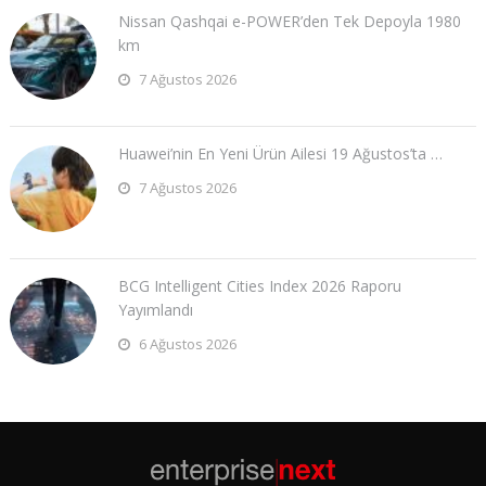
Nissan Qashqai e-POWER’den Tek Depoyla 1980
km
7 Ağustos 2026
Huawei’nin En Yeni Ürün Ailesi 19 Ağustos’ta …
7 Ağustos 2026
BCG Intelligent Cities Index 2026 Raporu
Yayımlandı
6 Ağustos 2026