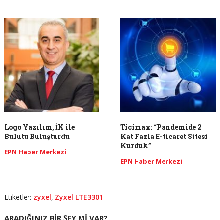
Logo Yazılım, İK ile
Ticimax: “​Pandemide 2
Bulutu Buluşturdu
Kat Fazla E-ticaret Sitesi
Kurduk”
EPN Haber Merkezi
EPN Haber Merkezi
Etiketler:
zyxel
,
Zyxel LTE3301
ARADIĞINIZ BIR ŞEY MI VAR?