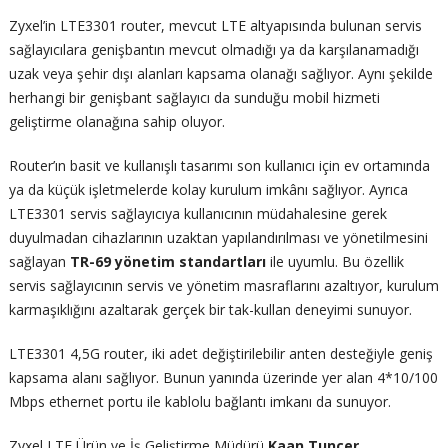
Zyxel’in LTE3301 router, mevcut LTE altyapısında bulunan servis
sağlayıcılara genişbantın mevcut olmadığı ya da karşılanamadığı
uzak veya şehir dışı alanları kapsama olanağı sağlıyor. Aynı şekilde
herhangi bir genişbant sağlayıcı da sunduğu mobil hizmeti
geliştirme olanağına sahip oluyor.
Router’ın basit ve kullanışlı tasarımı son kullanıcı için ev ortamında
ya da küçük işletmelerde kolay kurulum imkânı sağlıyor. Ayrıca
LTE3301 servis sağlayıcıya kullanıcının müdahalesine gerek
duyulmadan cihazlarının uzaktan yapılandırılması ve yönetilmesini
sağlayan
TR-69 yönetim standartları
ile uyumlu. Bu özellik
servis sağlayıcının servis ve yönetim masraflarını azaltıyor, kurulum
karmaşıklığını azaltarak gerçek bir tak-kullan deneyimi sunuyor.
LTE3301 4,5G router, iki adet değiştirilebilir anten desteğiyle geniş
kapsama alanı sağlıyor. Bunun yanında üzerinde yer alan 4*10/100
Mbps ethernet portu ile kablolu bağlantı imkanı da sunuyor.
Zyxel LTE Ürün ve İş Geliştirme Müdürü
Kaan Tunçer