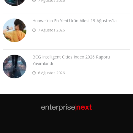
7 Ağustos 2026
Huawei’nin En Yeni Ürün Ailesi 19 Ağustos’ta …
7 Ağustos 2026
BCG Intelligent Cities Index 2026 Raporu
Yayımlandı
6 Ağustos 2026