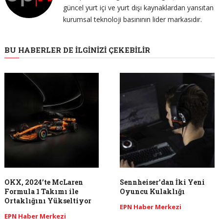
güncel yurt içi ve yurt dışı kaynaklardan yansıtan
kurumsal teknoloji basınının lider markasıdır.
BU HABERLER DE İLGINIZI ÇEKEBILIR
OKX, 2024’te McLaren
Sennheiser’dan İki Yeni
Formula 1 Takımı ile
Oyuncu Kulaklığı
Ortaklığını Yükseltiyor
EPN Haber Merkezi
EPN Haber Merkezi