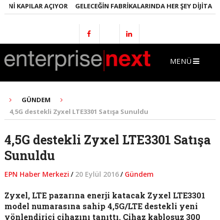
NI KAPILAR AÇIYOR
GELECEĞIN FABRIKALARINDA HER ŞEY DIJITAL OL
MENÜ
GÜNDEM
4,5G destekli Zyxel LTE3301 Satışa Sunuldu
4,5G destekli Zyxel LTE3301 Satışa
Sunuldu
EPN Haber Merkezi
/
20 Eylül 2016
/
Gündem
Zyxel, LTE pazarına enerji katacak Zyxel LTE3301
model numarasına sahip 4,5G/LTE destekli yeni
yönlendirici cihazını tanıttı. Cihaz kablosuz 300