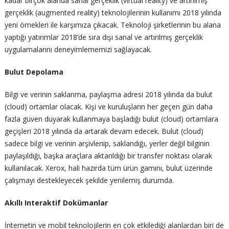
kadar birçok alanda sanal gerçeklik (virtual reality) ve artırılmış
gerçeklik (augmented reality) teknolojilerinin kullanımı 2018 yılında
yeni örnekleri ile karşımıza çıkacak. Teknoloji şirketlerinin bu alana
yaptığı yatırımlar 2018’de sıra dışı sanal ve artırılmış gerçeklik
uygulamalarını deneyimlememizi sağlayacak.
Bulut Depolama
Bilgi ve verinin saklanma, paylaşma adresi 2018 yılında da bulut
(cloud) ortamlar olacak. Kişi ve kuruluşların her geçen gün daha
fazla güven duyarak kullanmaya başladığı bulut (cloud) ortamlara
geçişleri 2018 yılında da artarak devam edecek. Bulut (cloud)
sadece bilgi ve verinin arşivlenip, saklandığı, yerler değil bilginin
paylaşıldığı, başka araçlara aktarıldığı bir transfer noktası olarak
kullanılacak. Xerox, hali hazırda tüm ürün gamını, bulut üzerinde
çalışmayı destekleyecek şekilde yenilemiş durumda.
Akıllı Interaktif Dokümanlar
İnternetin ve mobil teknolojilerin en çok etkilediği alanlardan biri de