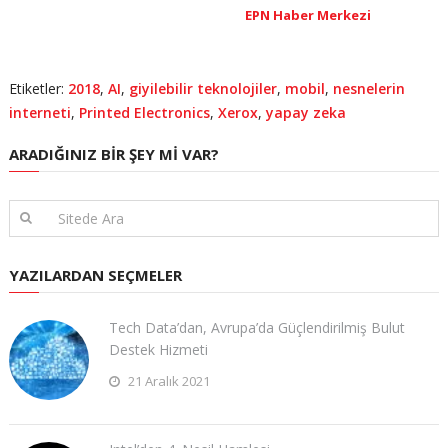
EPN Haber Merkezi
Etiketler:
2018
,
AI
,
giyilebilir teknolojiler
,
mobil
,
nesnelerin
interneti
,
Printed Electronics
,
Xerox
,
yapay zeka
ARADIĞINIZ BIR ŞEY MI VAR?
YAZILARDAN SEÇMELER
Tech Data’dan, Avrupa’da Güçlendirilmiş Bulut
Destek Hizmeti
21 Aralık 2021