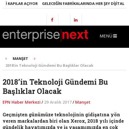
 KAPILAR AÇIYOR
GELECEĞIN FABRIKALARINDA HER ŞEY DIJITAL OLAC
MENÜ
MANŞET
2018’in Teknoloji Gündemi Bu Başlıklar Olacak
2018’in Teknoloji Gündemi Bu
Başlıklar Olacak
EPN Haber Merkezi
/
29 Aralık 2017
/
Manşet
Geçmişten günümüze teknolojinin gidişatına yön
veren markalardan biri olan Xerox, 2018 yılı içinde
gündelik hayatımızda ve iş yaşamımızda en çok