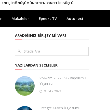
DÖNÜŞÜMÜNDE YENI ÖNCELIK: GÜÇLÜ ELEKTRIK ŞEBEKELERI
YAPAY Z
r
Makaleler
Epnext TV
Autonext
ARADIĞINIZ BIR ŞEY MI VAR?
YAZILARDAN SEÇMELER
VMware 2022 ESG Raporu’nu
Yayınladı
9 Eylül 2022
Entegre Güvenlik Çözümü