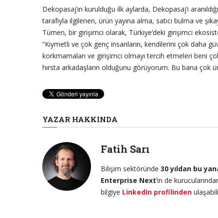
Dekopasaj’ın kurulduğu ilk aylarda, Dekopasaj’ı aranıld
tarafıyla ilgilenen, ürün yayına alma, satıcı bulma ve şik
Tümen, bir girişimci olarak, Türkiye’deki girişimci ekosis
“Kıymetli ve çok genç insanların, kendilerini çok daha gü
korkmamaları ve girişimci olmayı tercih etmeleri beni ço
hırsta arkadaşların olduğunu görüyorum. Bu bana çok üm
YAZAR HAKKINDA
Fatih Sarı
Bilişim sektöründe
30 yıldan bu ya
Enterprise Next
’in de kurucularınd
bilgiye
LinkedIn profilinden
ulaşabili