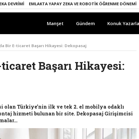
IMI
EMLAKTA YAPAY ZEKA VE ROBOTIK ÖĞRENME DÖNEMI
ENERJI 
Manşet
Gündem
Konuk Yazarla
ada Bir E-ticaret Başarı Hikayesi: Dekopasaj
-ticaret Başarı Hikayesi:
i olan Türkiye’nin ilk ve tek 2. el mobilya odaklı
ntaj hizmeti bulunan bir site. Dekopasaj Girişimcisi
umalar…