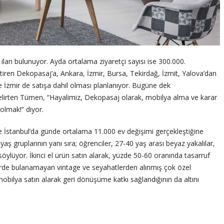
 ilan bulunuyor. Ayda ortalama ziyaretçi sayısı ise 300.000.
ştiren Dekopasaj’a, Ankara, İzmir, Bursa, Tekirdağ, İzmit, Yalova’dan
ve İzmir de satışa dahil olması planlanıyor. Bugüne dek
belirten Tümen, “Hayalimiz, Dekopasaj olarak, mobilya alma ve karar
olmak!” diyor.
ve İstanbul’da günde ortalama 11.000 ev değişimi gerçekleştiğine
aş gruplarının yanı sıra; öğrenciler, 27-40 yaş arası beyaz yakalılar,
 söylüyor. İkinci el ürün satın alarak, yüzde 50-60 oranında tasarruf
yerde bulanamayan vintage ve seyahatlerden alınmış çok özel
l mobilya satın alarak geri dönüşüme katkı sağlandığının da altını