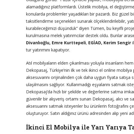
alamadığınız platformlardı. Üstelik mobilya, el değiştirmes
konularda problemler yaşadıkları bir pazardı. Biz güzel b
taksitlendirme seçenekleri sunarak ölçeklendirilebilir, yat
kurabileceğimizi düşündük” diyen Tümen, bu keyifli proje
kurulmasına melek yatırımcılar destek oldu. Bunlar aras
Divanlıoğlu, Emre Kurttepeli
,
EGİAD, Kerim Sengir
i
tur yatırımını kapatıyor.
Atıl mobilyaların elden çıkarılması yoluyla insanların 
Dekopasaj, Türkiye’nin ilk ve tek ikinci el online mobilya
aksesuvarını orijinalinden çok daha uygun fiyata satış
ulaşılmasını sağlıyor. Kullanmadığı eşyalarını satmak ist
Dekopasaj’da hızlı bir şekilde ve değerlerine satma imka
güvenilir bir alışveriş ortamı sunan Dekopasaj, alıcı ve satı
aksesuarını satmak isteyenler bu ürünlerin fotoğrafını çek
oluşturuyor. Satın aldığınız ürünü adresinden alıp yeni a
İkinci El Mobilya ile Yarı Yarıya T