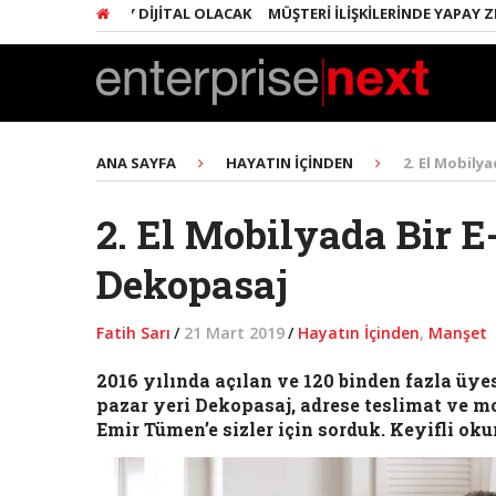
A HER ŞEY DIJITAL OLACAK
MÜŞTERI İLIŞKILERINDE YAPAY ZEKA DEVR
ANA SAYFA
HAYATIN İÇINDEN
2. El Mobily
2. El Mobilyada Bir E
Dekopasaj
Fatih Sarı
/
21 Mart 2019
/
Hayatın İçinden
,
Manşet
2016 yılında açılan ve 120 binden fazla üyes
pazar yeri Dekopasaj, adrese teslimat ve mo
Emir Tümen’e sizler için sorduk. Keyifli ok