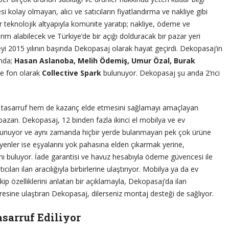
i kolay olmayan, alıcı ve satıcıların fiyatlandırma ve nakliye gibi
ir teknolojik altyapıyla komünite yaratıp; nakliye, ödeme ve
ırım alabilecek ve Türkiye’de bir açığı dolduracak bir pazar yeri
yi 2015 yılının başında Dekopasaj olarak hayat geçirdi. Dekopasaj’ın
ında;
Hasan Aslanoba, Melih Ödemiş, Umur Özal, Burak
le fon olarak
Collective
Spark
bulunuyor. Dekopasaj şu anda 2’nci
hem tasarruf hem de kazanç elde etmesini sağlamayı amaçlayan
 pazarı. Dekopasaj, 12 binden fazla ikinci el mobilya ve ev
a sunuyor ve aynı zamanda hiçbir yerde bulanmayan pek çok ürüne
eyenler ise eşyalarını yok pahasına elden çıkarmak yerine,
nı buluyor. İade garantisi ve havuz hesabıyla ödeme güvencesi ile
cıları ilan aracılığıyla birbirlerine ulaştırıyor. Mobilya ya da ev
ip özelliklerini anlatan bir açıklamayla, Dekopasaj’da ilan
dresine ulaştıran Dekopasaj, dilerseniz montaj desteği de sağlıyor.
asarruf Ediliyor