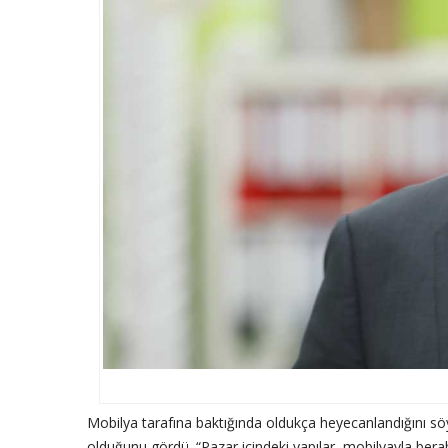
Mobilya tarafına baktığında oldukça heyecanlandığını sö
olduğunu gördü. “Pazar içindeki yapılar, mobilyayla berab