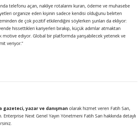
ığında telefonu açan, nakliye rotalarını kuran, ödeme ve muhasebe
ayetleri organize eden kişinin sadece kendisi olduğunu belirten
teminden de çok pozitif etkilendiğini söylerken şunları da ekliyor:
vende hissettikleri kariyerleri bırakıp, küçük adımlar atmaktan
k motive ediyor. Global bir platformda yarışabilecek yetenek ve
it veriyor.”
na gazeteci, yazar ve danışman
olarak hizmet veren Fatih Sarı,
an. Enterprise Next Genel Yayın Yönetmeni Fatih Sarı hakkında detaylı
rsiniz.